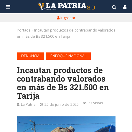
Ingresar
Portada
»
Incautan productos de contrabando valorados
en más de Bs 321.500 en Tarija
•
DENUNCIA
ENFOQUE NACIONAL
Incautan productos de
contrabando valorados
en más de Bs 321.500 en
Tarija
23 Vistas
La Patria
25 de junio de 2025