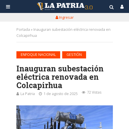
Ingresar
Portada
»
Inauguran subestación eléctrica renovada en
Colcapirhua
•
ENFOQUE NACIONAL
GESTIÓN
Inauguran subestación
eléctrica renovada en
Colcapirhua
72 Vistas
La Patria
1 de agosto de 2025