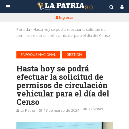
Ingresar
Portada
»
Hasta hoy se podrá efectuar la solicitud de
permisos de circulación vehicular para el día del Censo
•
ENFOQUE NACIONAL
GESTIÓN
Hasta hoy se podrá
efectuar la solicitud de
permisos de circulación
vehicular para el día del
Censo
17 Vistas
La Patria
18 de marzo de 2024