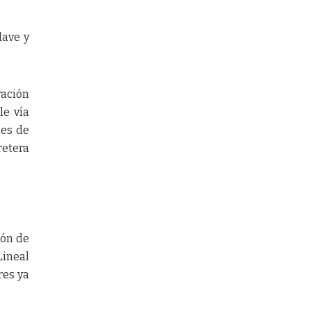
lave y
ración
le vía
nes de
retera
ión de
Lineal
res ya