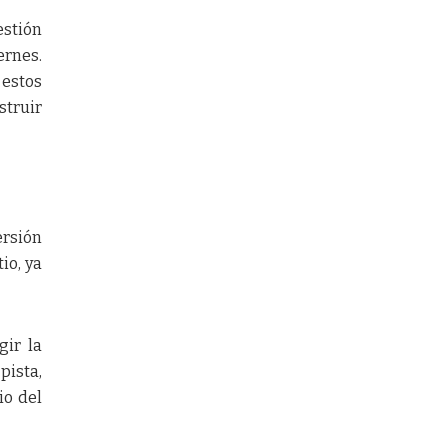
estión
ernes.
 estos
struir
ersión
io, ya
gir la
pista,
io del