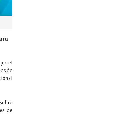
ara
que el
nes de
cional
 sobre
nes de