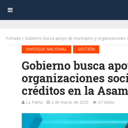
Portada
»
Gobierno busca apoyo de municipios y organizaciones s
•
ENFOQUE NACIONAL
GESTIÓN
Gobierno busca apo
organizaciones soci
créditos en la Asa
La Patria
2 de marzo de 2025
27 Vistas