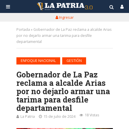
Ingresar
Portada
»
Gobernador de La Paz reclama a alcalde Arias
por no dejarlo armar una tarima para desfile
departamental
•
ENFOQUE NACIONAL
GESTIÓN
Gobernador de La Paz
reclama a alcalde Arias
por no dejarlo armar una
tarima para desfile
departamental
18 Vistas
La Patria
15 de julio de 2024