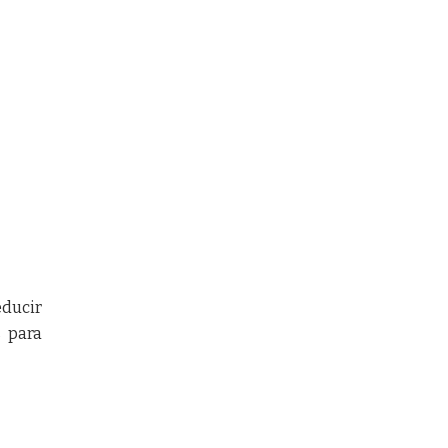
educir
s para