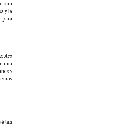
ue aún
s y la
d para
estro
re una
anos y
iremos
ué tan