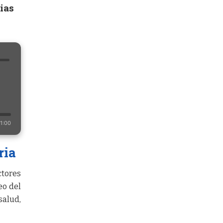
ias
1:00
ria
ctores
eo del
salud,