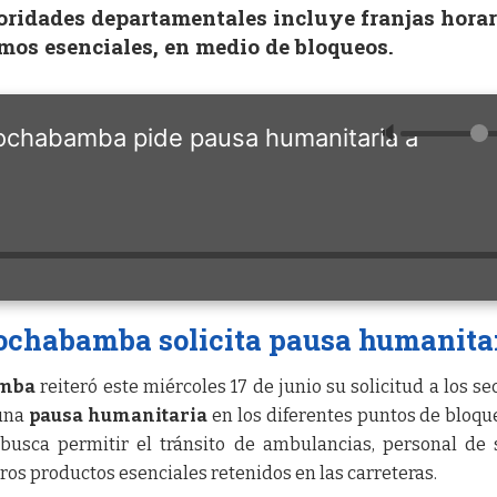
oridades departamentales incluye franjas horar
umos esenciales, en medio de bloqueos.
🔈
ochabamba pide pausa humanitaria a
ochabamba solicita pausa humanita
mba
reiteró este miércoles 17 de junio su solicitud a los se
 una
pausa humanitaria
en los diferentes puntos de bloqu
usca permitir el tránsito de ambulancias, personal de 
os productos esenciales retenidos en las carreteras.