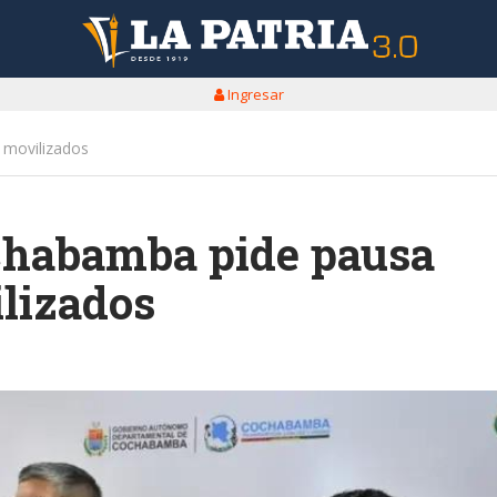
Ingresar
 movilizados
chabamba pide pausa
lizados