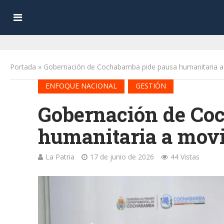
Portada
»
Gobernación de Cochabamba pide pausa humanitaria a
•
ENFOQUE NACIONAL
GESTIÓN
Gobernación de Co
humanitaria a movi
La Patria
17 de junio de 2026
44 Vistas