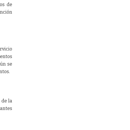
tos de
ención
rvicio
entos
aún se
ntos.
 de la
iantes