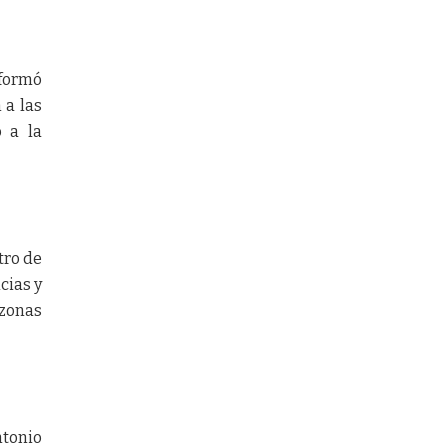
nformó
 a las
 a la
tro de
cias y
 zonas
ntonio