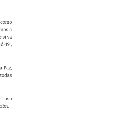
o como
amos a
 si va
d-19”,
a Paz,
 todas
el uso
ción.