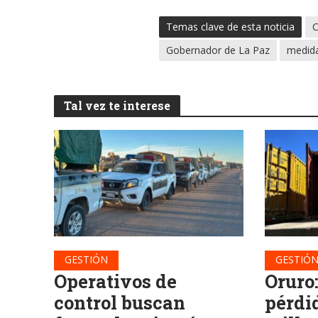
Temas clave de esta noticia
C
Gobernador de La Paz
medida
Tal vez te interese
GESTIÓN
GESTIÓ
Operativos de
Oruro
control buscan
pérdid