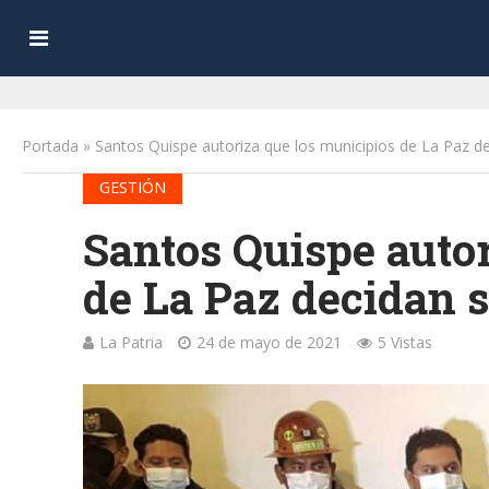
Portada
»
Santos Quispe autoriza que los municipios de La Paz d
GESTIÓN
Santos Quispe autor
de La Paz decidan s
La Patria
24 de mayo de 2021
5 Vistas