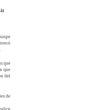
a
ir
Quispe
onvocó
.
én que
ra que
ón del
des de
ealice