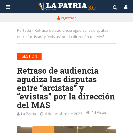
Ingresar
Portada
»
Retraso de audiencia agudiza las disputas
entre “arcistas” y “evistas” por la dirección del MAS
GESTIÓN
Retraso de audiencia
agudiza las disputas
entre “arcistas” y
“evistas” por la dirección
del MAS
14 Vistas
La Patria
6 de octubre de 2023