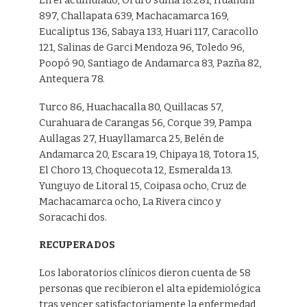
En el acumulado, Oruro suma 18.281, Huanuni
897, Challapata 639, Machacamarca 169,
Eucaliptus 136, Sabaya 133, Huari 117, Caracollo
121, Salinas de Garci Mendoza 96, Toledo 96,
Poopó 90, Santiago de Andamarca 83, Pazña 82,
Antequera 78.
Turco 86, Huachacalla 80, Quillacas 57,
Curahuara de Carangas 56, Corque 39, Pampa
Aullagas 27, Huayllamarca 25, Belén de
Andamarca 20, Escara 19, Chipaya 18, Totora 15,
El Choro 13, Choquecota 12, Esmeralda 13.
Yunguyo de Litoral 15, Coipasa ocho, Cruz de
Machacamarca ocho, La Rivera cinco y
Soracachi dos.
RECUPERADOS
Los laboratorios clínicos dieron cuenta de 58
personas que recibieron el alta epidemiológica
tras vencer satisfactoriamente la enfermedad,