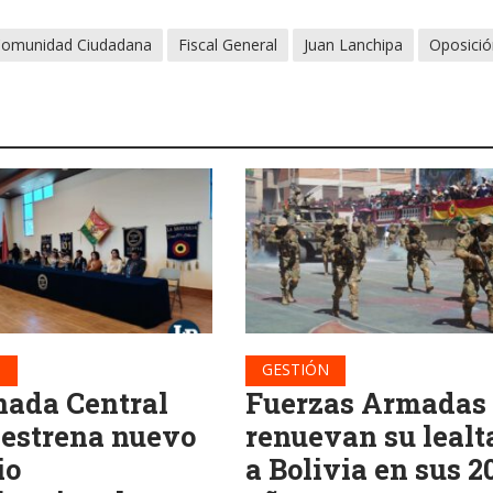
omunidad Ciudadana
Fiscal General
Juan Lanchipa
Oposici
N
GESTIÓN
ada Central
Fuerzas Armadas
 estrena nuevo
renuevan su lealt
io
a Bolivia en sus 2