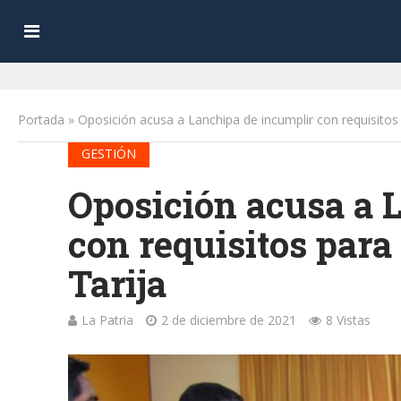
Portada
»
Oposición acusa a Lanchipa de incumplir con requisitos p
GESTIÓN
Oposición acusa a 
con requisitos para 
Tarija
La Patria
2 de diciembre de 2021
8 Vistas