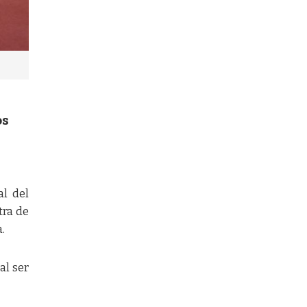
os
al del
tra de
.
al ser