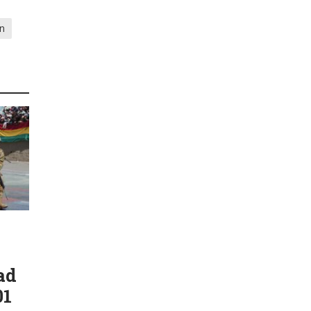
ón
ad
01