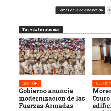
Temas clave de esta noticia
C
Tal vez te interese
GESTIÓN
GESTIÓ
Gobierno anuncia
Moren
modernización de las
Oruro
Fuerzas Armadas
edific