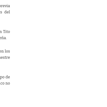
previa
és del
n Tito
eña.
en los
uestre
mpo de
ico no