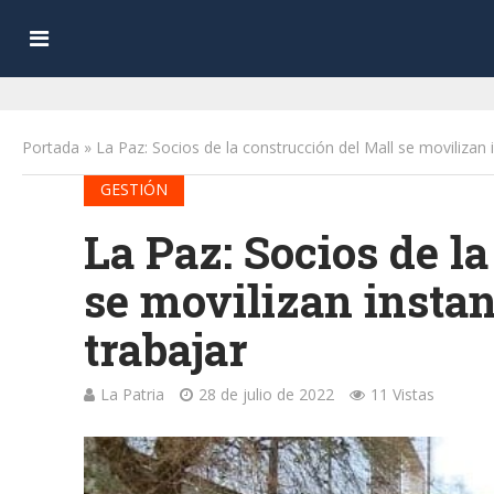
Portada
»
La Paz: Socios de la construcción del Mall se movilizan 
GESTIÓN
La Paz: Socios de l
se movilizan instan
trabajar
La Patria
28 de julio de 2022
11 Vistas