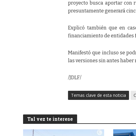
proyecto busca aportar con r
presuntamente generará cinco 
Explicó también que en caso
financiamiento de entidades f
Manifestó que incluso se pod
las versiones sin antes haber 
/JDLF/
Temas clave de esta noticia
C
Tal vez te interese