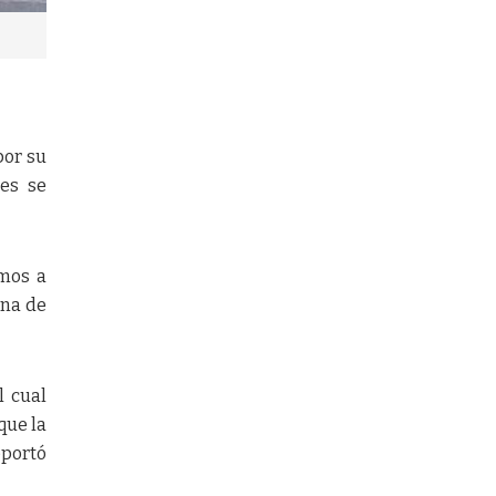
por su
res se
amos a
una de
l cual
que la
eportó