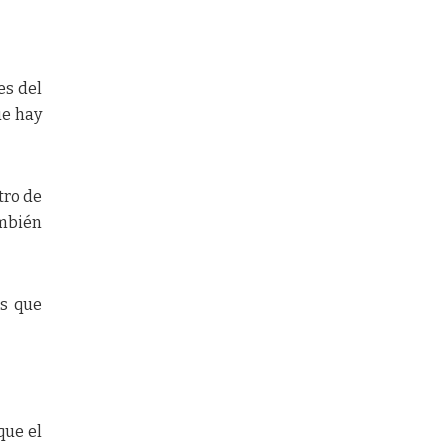
es del
ue hay
tro de
ambién
as que
que el