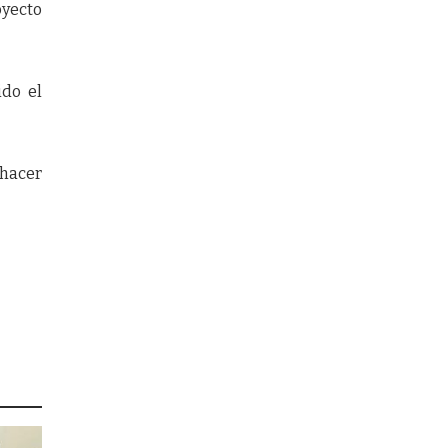
oyecto
ido el
 hacer