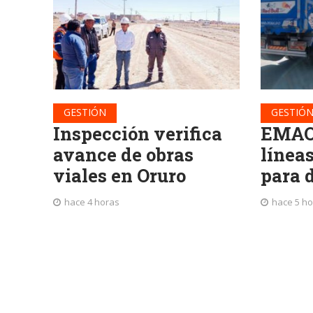
GESTIÓN
GESTIÓ
Inspección verifica
EMAO 
avance de obras
líneas
viales en Oruro
para 
hace 4 horas
hace 5 h