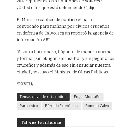
va a reponer estos 32 millones de dólares?
¿Usted o los que está defendiendo?”, dijo.
El Ministro calificó de político el paro
convocado para mañana por cívicos cruceños
en defensa de Calvo, según reportó la agencia de
información ABI.
“Si van a hacer paro, háganlo de manera normal
y formal, sin obligar, sin insultar y sin pegar a los
cruceños y además de eso sin ensuciar nuestra
ciudad”, sostuvo el Ministro de Obras Públicas.
/RXVCH/
Temas clave de esta noticia
Édgar Montaño
Paro cívico
Pérdida Económica
Rómulo Calvo
Tal vez te interese