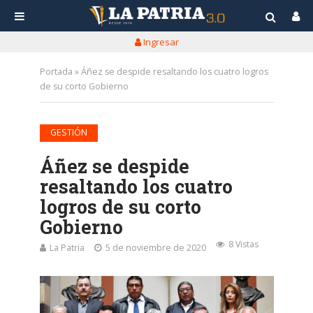
Ingresar
Portada
»
Áñez se despide resaltando los cuatro logros
de su corto Gobierno
GESTIÓN
Áñez se despide
resaltando los cuatro
logros de su corto
Gobierno
8 Vistas
La Patria
5 de noviembre de 2020