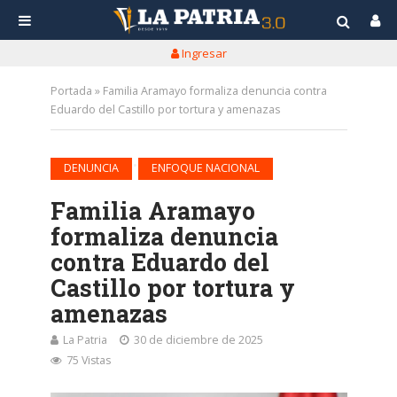
Ingresar
Portada
»
Familia Aramayo formaliza denuncia contra
Eduardo del Castillo por tortura y amenazas
•
DENUNCIA
ENFOQUE NACIONAL
Familia Aramayo
formaliza denuncia
contra Eduardo del
Castillo por tortura y
amenazas
La Patria
30 de diciembre de 2025
75 Vistas