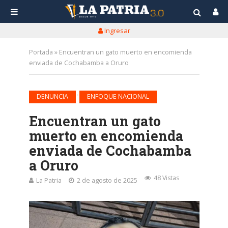
Ingresar
Portada
»
Encuentran un gato muerto en encomienda
enviada de Cochabamba a Oruro
•
DENUNCIA
ENFOQUE NACIONAL
Encuentran un gato
muerto en encomienda
enviada de Cochabamba
a Oruro
48 Vistas
La Patria
2 de agosto de 2025