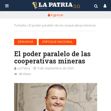
Ingresar
Portada
»
El poder paralelo de las cooperativas mineras
•
DENUNCIA
ENFOQUE NACIONAL
El poder paralelo de las
cooperativas mineras
La Patria
9 de septiembre de 2025
48 Vistas