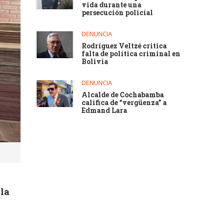
vida durante una
persecución policial
DENUNCIA
Rodríguez Veltzé critica
falta de política criminal en
Bolivia
DENUNCIA
Alcalde de Cochabamba
califica de “vergüenza” a
Edmand Lara
s
 la