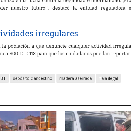
iso en la lucha contra la ilegalidad e informalidad. ¡Pr
der nuestro futuro!”, destacó la entidad reguladora 
ividades irregulares
 la población a que denuncie cualquier actividad irregul
ínea 800-10-0118 para que los ciudadanos puedan reportar
ABT
depósito clandestino
madera aserrada
Tala ilegal