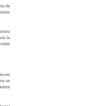
ión de
pósito
ósito
oó, la
ocedió
les en
vos se
madera