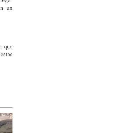
oteger
en un
ar que
 estos