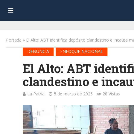
Portada
»
El Alto: ABT identifica depósito clandestino e incauta m
•
DENUNCIA
ENFOQUE NACIONAL
El Alto: ABT identif
clandestino e incau
La Patria
5 de marzo de 2025
28 Vistas