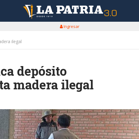
Ingresar
adera ilegal
ica depósito
ta madera ilegal