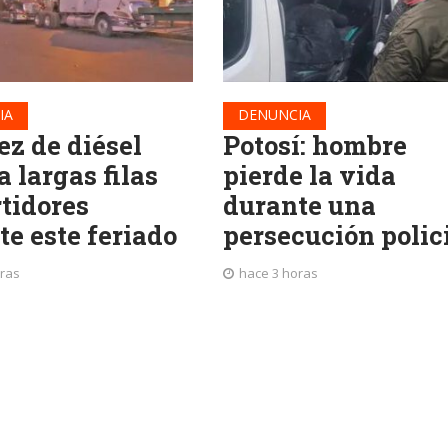
IA
DENUNCIA
ez de diésel
Potosí: hombre
 largas filas
pierde la vida
rtidores
durante una
te este feriado
persecución polic
oras
hace 3 horas