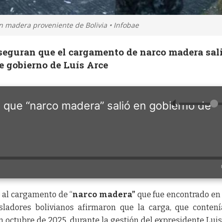
n madera proveniente de Bolivia • Infobae
seguran que el cargamento de narco madera sal
e gobierno de Luís Arce
🔈
n que “narco madera” salió en gobierno de
 al cargamento de “
narco madera”
que fue encontrado en 
isladores bolivianos afirmaron que la carga, que conten
en octubre de 2025, durante la gestión del expresidente Luis