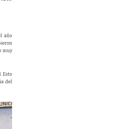
el año
bieron
lo muy
. Esto
ia del