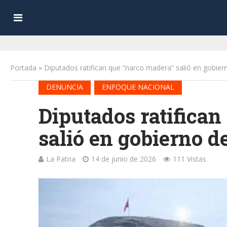
Portada
»
Diputados ratifican que “narco madera” salió en gobier
•
DENUNCIA
ENFOQUE NACIONAL
Diputados ratifican
salió en gobierno d
La Patria
14 de junio de 2026
111 Vistas