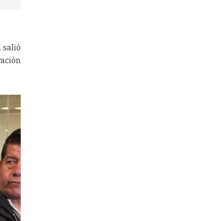
 salió
ración