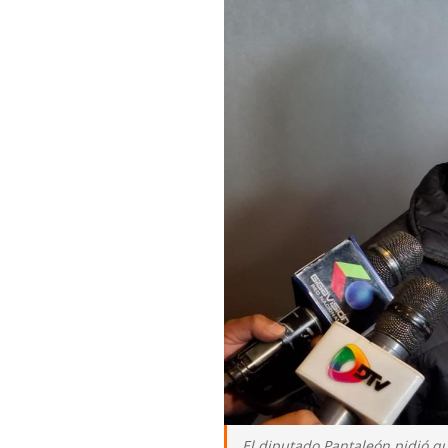
El diputado Pantaleón pidió q