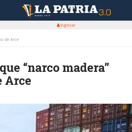
Ingresar
no de Arce
 que “narco madera”
e Arce