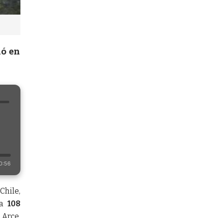
ió en
0:56
Chile,
ía
108
 Arce.