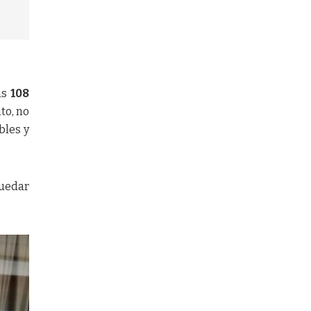
as
108
to, no
bles y
quedar