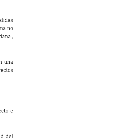
rdidas
ona no
iana”,
an una
yectos
ecto e
ad del