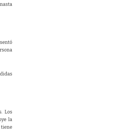
anasta
esentó
ersona
edidas
s. Los
oye la
 tiene