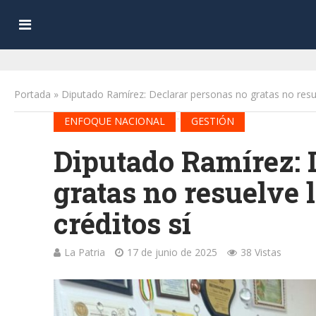
Portada
»
Diputado Ramírez: Declarar personas no gratas no resuel
•
ENFOQUE NACIONAL
GESTIÓN
Diputado Ramírez: 
gratas no resuelve l
créditos sí
La Patria
17 de junio de 2025
38 Vistas