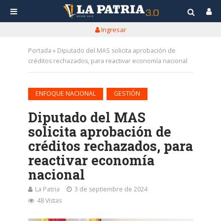
Ingresar
Portada
»
Diputado del MAS solicita aprobación de
créditos rechazados, para reactivar economía nacional
•
ENFOQUE NACIONAL
GESTIÓN
Diputado del MAS
solicita aprobación de
créditos rechazados, para
reactivar economía
nacional
La Patria
3 de septiembre de 2024
48 Vistas