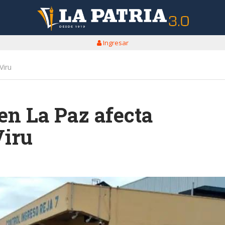
Ingresar
Viru
en La Paz afecta
Viru