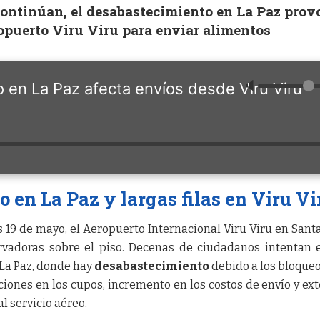
continúan, el desabastecimiento en La Paz prov
ropuerto Viru Viru para enviar alimentos
🔈
 en La Paz afecta envíos desde Viru Viru
 en La Paz y largas filas en Viru Vi
19 de mayo, el Aeropuerto Internacional Viru Viru en Sant
ervadoras sobre el piso. Decenas de ciudadanos intentan 
 La Paz, donde hay
desabastecimiento
debido a los bloqueo
iones en los cupos, incremento en los costos de envío y ex
l servicio aéreo.