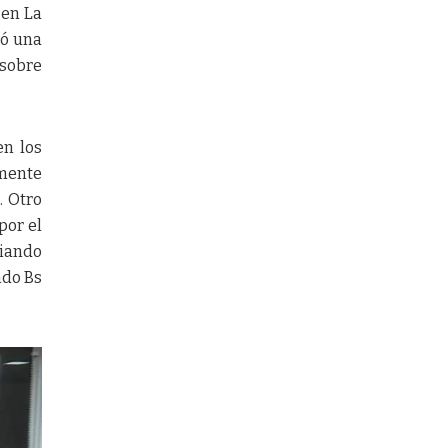
 en La
có una
 sobre
en los
amente
. Otro
por el
viando
ndo Bs