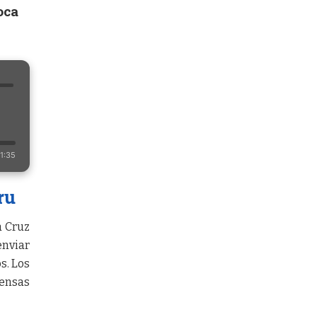
oca
1:35
ru
a Cruz
enviar
s. Los
tensas