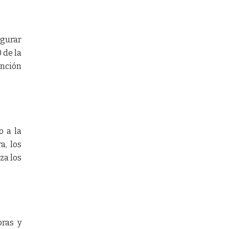
egurar
 de la
ención
o a la
a, los
za los
oras y