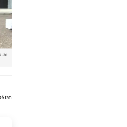
a de
ué tan