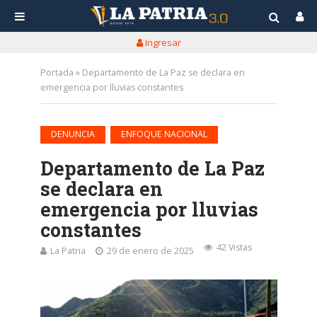
Ingresar
Portada
»
Departamento de La Paz se declara en
emergencia por lluvias constantes
•
DENUNCIA
ENFOQUE NACIONAL
Departamento de La Paz
se declara en
emergencia por lluvias
constantes
42 Vistas
La Patria
29 de enero de 2025