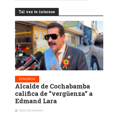
Tal vez te interese
DENUNCIA
Alcalde de Cochabamba
califica de “vergüenza” a
Edmand Lara
hace 28 minutos