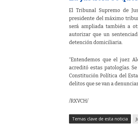
El Tribunal Supremo de Just
presidente del máximo tribuna
será ampliada también a otr
autorizar que un sentenciad
detención domiciliaria.
“Entendemos que el juez Al
acreditó estas patologías. S
Constitución Política del Est
delitos que se van a denunciar
/RXVCH/
Temas clave de esta noticia
J