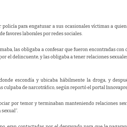
r policía para engatusar a sus ocasionales víctimas a quien
de favores laborales por redes sociales.
ilmaba, las obligaba a confesar que fueron encontradas con 
or el delincuente, y las obligaba a tener relaciones sexuale
 donde escondía y ubicaba hábilmente la droga, y despu
as culpaba de narcotráfico, según reportó el portal Innovapr
egociar por temor y terminaban manteniendo relaciones sex
 sexual”.
o, eran contactadas por el depravado para que le pagaran