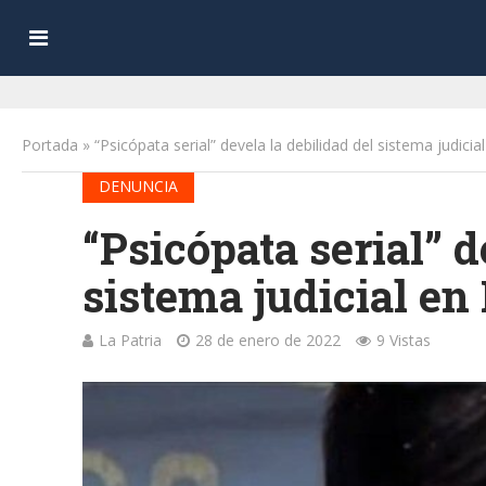
Portada
»
“Psicópata serial” devela la debilidad del sistema judicial
DENUNCIA
“Psicópata serial” d
sistema judicial en 
La Patria
28 de enero de 2022
9 Vistas