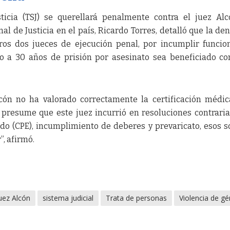
icia (TSJ) se querellará penalmente contra el juez Alc
l de Justicia en el país, Ricardo Torres, detalló que la de
os dos jueces de ejecución penal, por incumplir funcio
o a 30 años de prisión por asesinato sea beneficiado c
cón no ha valorado correctamente la certificación médi
e presume que este juez incurrió en resoluciones contraria
ado (CPE), incumplimiento de deberes y prevaricato, esos s
”, afirmó.
uez Alcón
sistema judicial
Trata de personas
Violencia de g