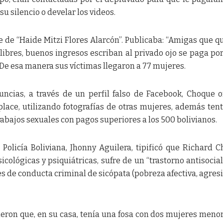
u silencio o develar los videos.
 de “Haide Mitzi Flores Alarcón”. Publicaba: “Amigas que q
 libres, buenos ingresos escriban al privado ojo se paga por
 De esa manera sus víctimas llegaron a 77 mujeres.
nuncias, a través de un perfil falso de Facebook, Choque o
place, utilizando fotografías de otras mujeres, además ten
rabajos sexuales con pagos superiores a los 500 bolivianos.
Policía Boliviana, Jhonny Aguilera, tipificó que Richard 
cológicas y psiquiátricas, sufre de un “trastorno antisocial
s de conducta criminal de sicópata (pobreza afectiva, agres
eron que, en su casa, tenía una fosa con dos mujeres meno