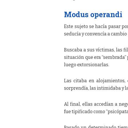
Modus operandi
Este sujeto se hacía pasar po
seducía y convencía a cambio 
Buscaba a sus víctimas, las f
situación que era “sembrada” p
luego extorsionarlas.
Las citaba en alojamientos,
sorprendía, las intimidaba y l
Al final, ellas accedían a n
fue tipificado como “psicópata
Pasado un determinado tiemp