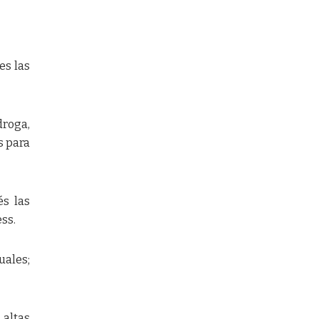
es las
droga,
s para
és las
ess.
uales;
 altas