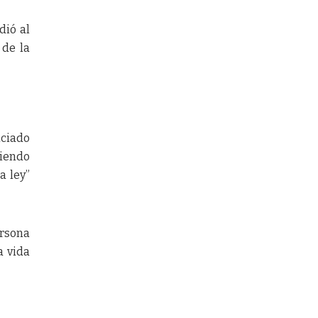
dió al
 de la
nciado
tiendo
a ley”
ersona
a vida