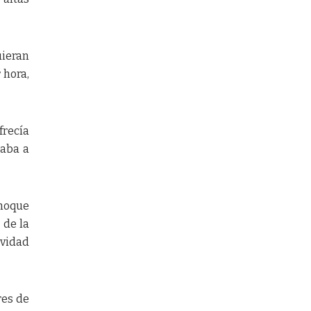
uieran
 hora,
frecía
taba a
Choque
 de la
ividad
res de