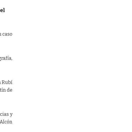
el
u caso
rafía,
a Rubí
tín de
cias y
 Alcón