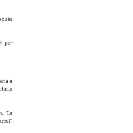
espués
1, por
aria a
ntaria
n. “La
rcel”,