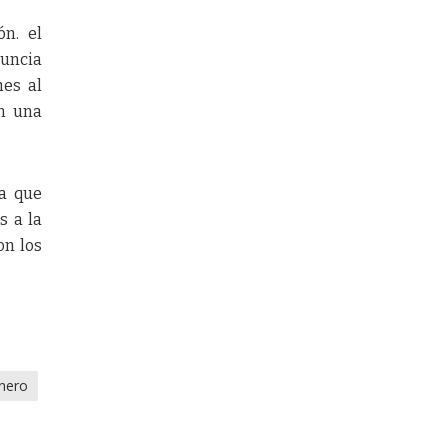
ón. el
nuncia
nes al
on una
ca que
s a la
on los
énero