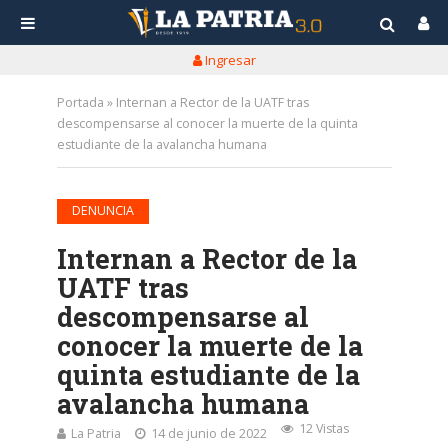
Ingresar
Portada
»
Internan a Rector de la UATF tras
descompensarse al conocer la muerte de la quinta
estudiante de la avalancha humana
DENUNCIA
Internan a Rector de la
UATF tras
descompensarse al
conocer la muerte de la
quinta estudiante de la
avalancha humana
12 Vistas
La Patria
14 de junio de 2022