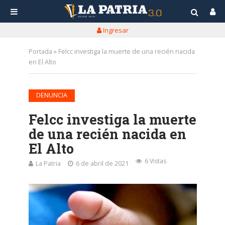
Ingresar
Portada
»
Felcc investiga la muerte de una recién nacida
en El Alto
DENUNCIA
Felcc investiga la muerte
de una recién nacida en
El Alto
6 Vistas
La Patria
6 de abril de 2021