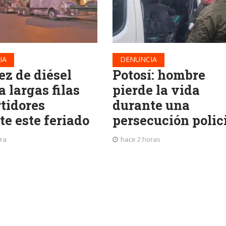
IA
DENUNCIA
ez de diésel
Potosí: hombre
 largas filas
pierde la vida
rtidores
durante una
te este feriado
persecución polic
ra
hace 2 horas