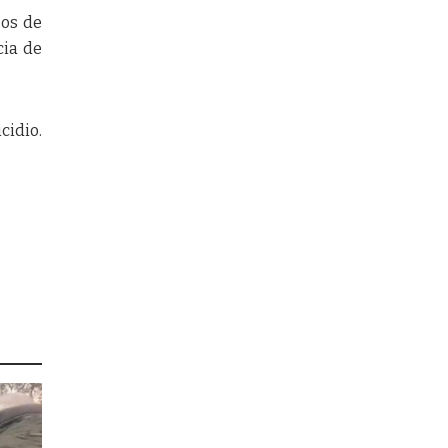
sos de
cia de
cidio.