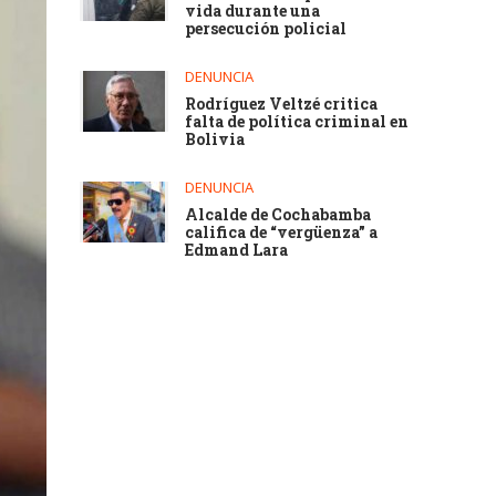
vida durante una
persecución policial
DENUNCIA
Rodríguez Veltzé critica
falta de política criminal en
Bolivia
DENUNCIA
Alcalde de Cochabamba
califica de “vergüenza” a
Edmand Lara