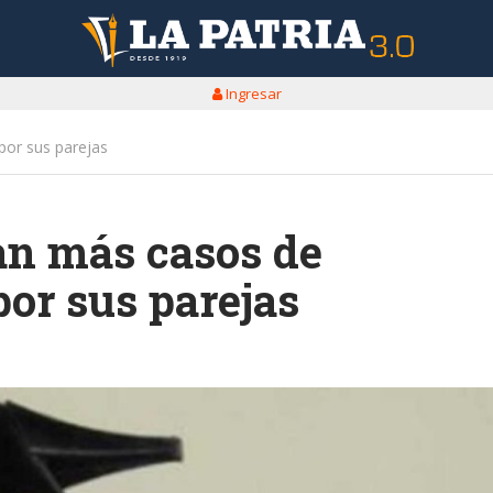
Ingresar
por sus parejas
ran más casos de
or sus parejas