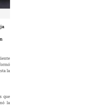
ja
en
diente
nformó
sta la
s que
mó la