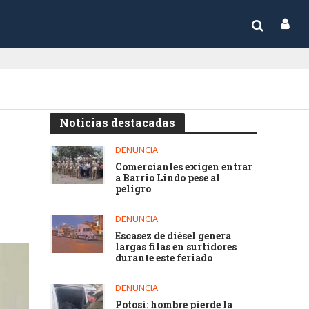
Noticias destacadas
DENUNCIA
Comerciantes exigen entrar
a Barrio Lindo pese al
peligro
DENUNCIA
Escasez de diésel genera
largas filas en surtidores
durante este feriado
DENUNCIA
Potosí: hombre pierde la