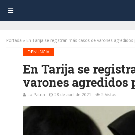
Portada
»
En Tarija se registran más casos de varones agredidos 
DENUNCIA
En Tarija se regist
varones agredidos p
La Patria
28 de abril de 2021
5 Vistas