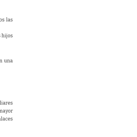
os las
 hijos
en una
liares
 mayor
nlaces