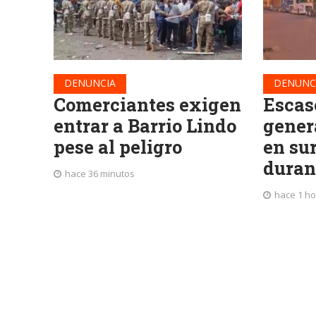
DENUNCIA
DENUNC
Comerciantes exigen
Escas
entrar a Barrio Lindo
genera
pese al peligro
en su
duran
hace 36 minutos
hace 1 ho