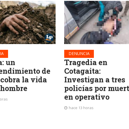
IA
DENUNCIA
a: un
Tragedia en
endimiento de
Cotagaita:
 cobra la vida
Investigan a tres
 hombre
policías por muer
en operativo
horas
hace 13 horas