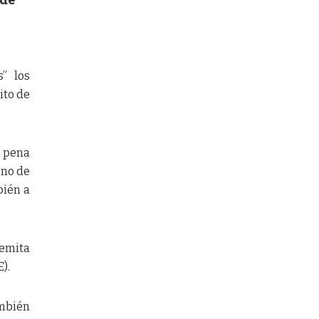
” los
ito de
a pena
eno de
bién a
 emita
).
ambién