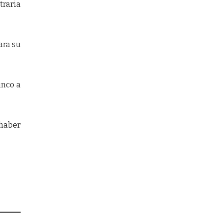
traria
ara su
inco a
 haber