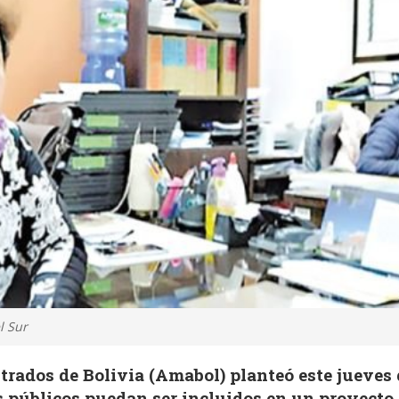
l Sur
trados de Bolivia (Amabol) planteó este jueves
s públicos puedan ser incluidos en un proyecto