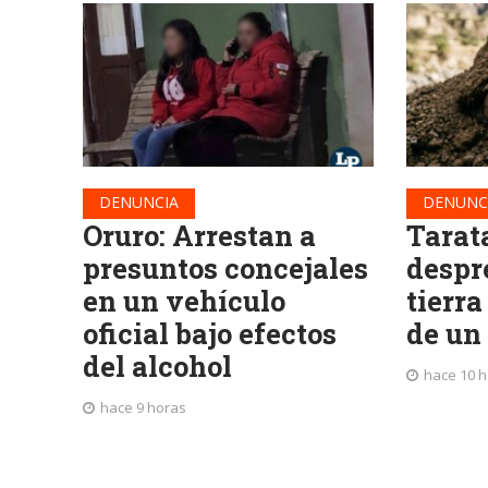
DENUNCIA
DENUNC
Oruro: Arrestan a
Tarat
presuntos concejales
despr
en un vehículo
tierra
oficial bajo efectos
de un
del alcohol
hace 10 
hace 9 horas