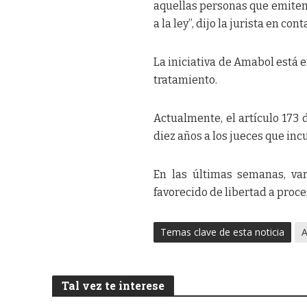
aquellas personas que emiten,
a la ley”, dijo la jurista en con
La iniciativa de Amabol está e
tratamiento.
Actualmente, el artículo 173 
diez años a los jueces que inc
En las últimas semanas, va
favorecido de libertad a proce
Temas clave de esta noticia
Tal vez te interese