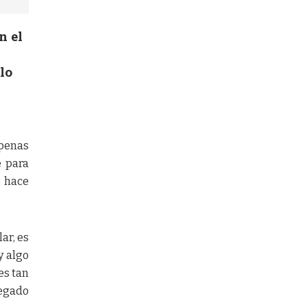
n el
lo
apenas
e para
o hace
ar, es
y algo
es tan
legado