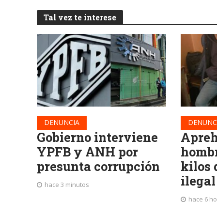
Tal vez te interese
DENUNCIA
DENUNC
Gobierno interviene
Apreh
YPFB y ANH por
hombr
presunta corrupción
kilos
ilega
hace 3 minutos
hace 6 h