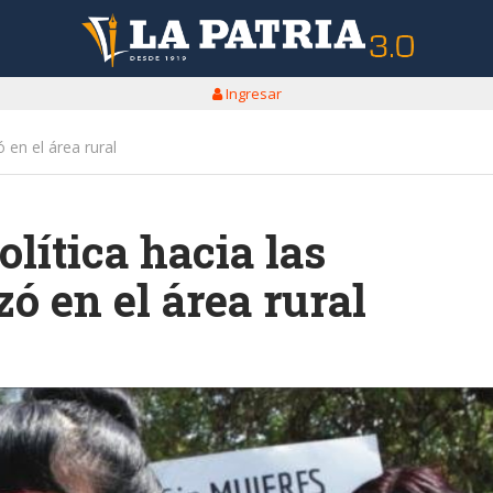
Ingresar
ó en el área rural
lítica hacia las
ó en el área rural