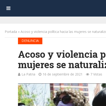
Portada
»
Acoso y violencia política hacia las mujeres se naturaliz
DENUNCIA
Acoso y violencia po
mujeres se naturaliz
La Patria
16 de septiembre de 2021
7 Vistas