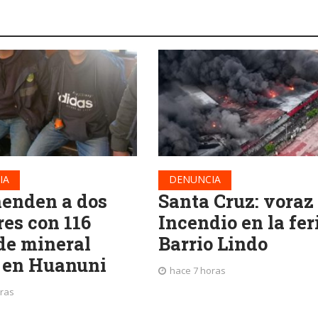
IA
DENUNCIA
enden a dos
Santa Cruz: voraz
es con 116
Incendio en la fer
 de mineral
Barrio Lindo
l en Huanuni
hace 7 horas
oras