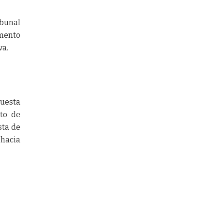
ibunal
amento
va.
puesta
to de
sta de
 hacia