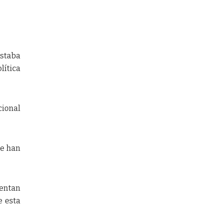
estaba
lítica
cional
ue han
uentan
e esta