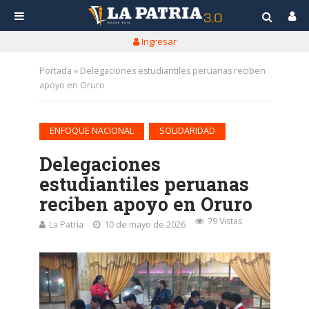
Ingresar
Portada
»
Delegaciones estudiantiles peruanas reciben
apoyo en Oruro
•
ENFOQUE NACIONAL
SOLIDARIDAD
Delegaciones
estudiantiles peruanas
reciben apoyo en Oruro
79 Vistas
La Patria
10 de mayo de 2026