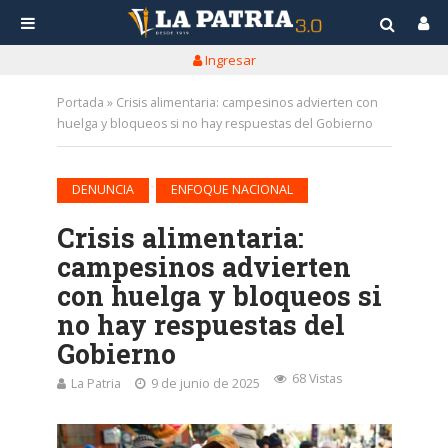
Ingresar
Portada
»
Crisis alimentaria: campesinos advierten con
huelga y bloqueos si no hay respuestas del Gobierno
•
DENUNCIA
ENFOQUE NACIONAL
Crisis alimentaria:
campesinos advierten
con huelga y bloqueos si
no hay respuestas del
Gobierno
68 Vistas
La Patria
9 de junio de 2025