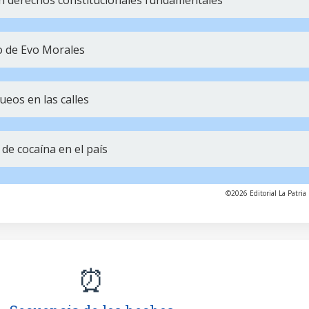
len derechos constitucionales fundamentales
o de Evo Morales
eos en las calles
 de cocaína en el país
©2026 Editorial La Patria 
⏰