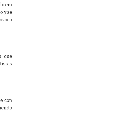
Obrera
o y se
rovocó
s que
tistas
se con
siendo