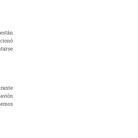
están
ncionó
ntarse
urante
 avión
enemos