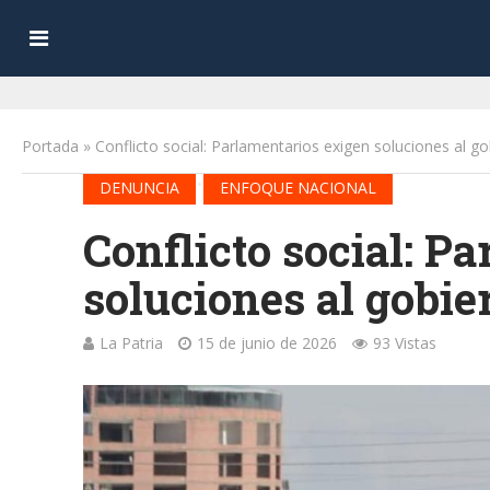
Portada
»
Conflicto social: Parlamentarios exigen soluciones al g
•
DENUNCIA
ENFOQUE NACIONAL
Conflicto social: P
soluciones al gobie
La Patria
15 de junio de 2026
93 Vistas