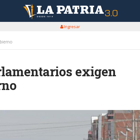
Ingresar
obierno
arlamentarios exigen
rno