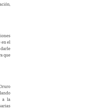
lación,
siones
 en el
 darle
ra que
 Oruro
olando
 a la
sarias