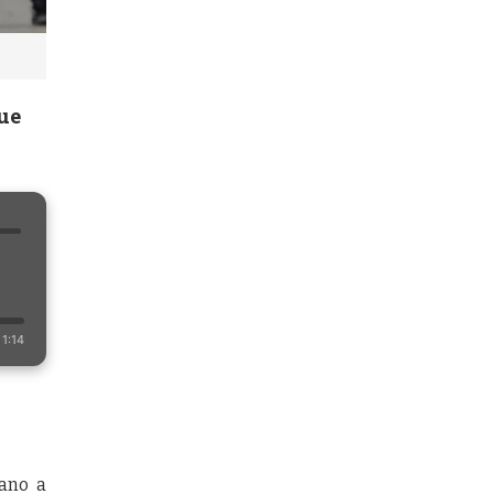
que
1:14
iano a