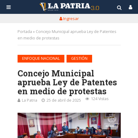
Ingresar
Portada
»
Concejo Municipal aprueba Ley de Patentes
en medio de protestas
•
ENFOQUE NACIONAL
GESTIÓN
Concejo Municipal
aprueba Ley de Patentes
en medio de protestas
124 Vistas
La Patria
25 de abril de 2025