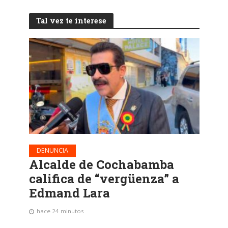
Tal vez te interese
DENUNCIA
Alcalde de Cochabamba
califica de “vergüenza” a
Edmand Lara
hace 24 minutos