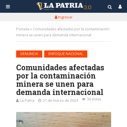
Ingresar
Portada
»
Comunidades afectadas por la contaminación
minera se unen para demanda internacional
•
DENUNCIA
ENFOQUE NACIONAL
Comunidades afectadas
por la contaminación
minera se unen para
demanda internacional
36 Vistas
La Patria
27 de marzo de 2024