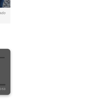
vado
0:53