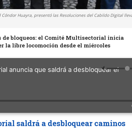
el Cóndor Huayra, presentó las Resoluciones del Cabildo Digital lle
s de bloqueos: el Comité Multisectorial inicia
er la libre locomoción desde el miércoles
🔈
ial anuncia que saldrá a desbloquear el
rial saldrá a desbloquear caminos