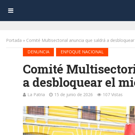
Portada
»
Comité Multisectorial anuncia que saldrá a desbloquear
•
DENUNCIA
ENFOQUE NACIONAL
Comité Multisectori
a desbloquear el mi
La Patria
15 de junio de 2026
107 Vistas