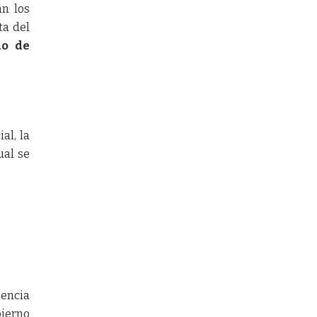
án los
ta del
do de
al, la
ual se
gencia
bierno