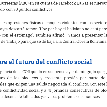
Carreteras (ABC) en su cuenta de Facebook, La Paz es nuev
, con 20 puntos conflictivos.
bles agresiones físicas o choques violentos con los sector
ayra descartó temor: “Hoy por hoy el boliviano no está pe
o con el estómago”. También afirmó: “Vamos a presentar l
 de Trabajo para que se dé baja a la Central Obrera Bolivian
e el futuro del conflicto social
gencia de la COB quedó en suspenso ayer domingo, lo que 
uro de los bloqueos y creciente presión por parte de 
es que exigen una salida negociada al conflicto. Con este 
e conflictividad social y a 41 jornadas consecutivas de bl
na decena de fallecidos y severos problemas económicos.