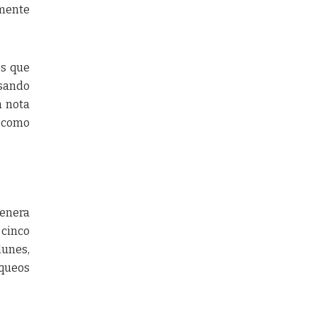
amente
es que
nsando
a nota
a como
genera
cinco
lunes,
oqueos