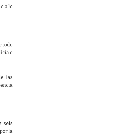
e a lo
r todo
icía o
de las
gencia
s seis
por la