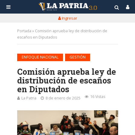
Ingresar
Portada
»
Comisión aprueba ley de distribución de
escaños en Diputados
•
ENFOQUE NACIONAL
GESTIÓN
Comisión aprueba ley de
distribución de escaños
en Diputados
16 Vistas
La Patria
8 de enero de 2025