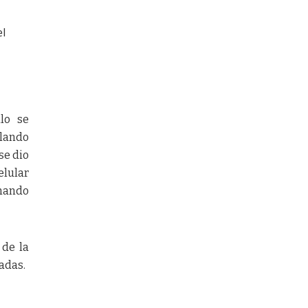
el
lo se
ulando
se dio
elular
inando
 de la
adas.