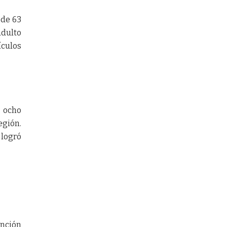
 de 63
adulto
ículos
 ocho
egión.
 logró
unción