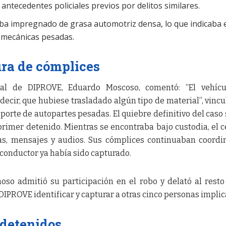
ntecedentes policiales previos por delitos similares.
taba impregnado de grasa automotriz densa, lo que indicaba 
s mecánicas pesadas.
ura de cómplices
tal de DIPROVE, Eduardo Moscoso, comentó: “El vehícu
 decir, que hubiese trasladado algún tipo de material”, vinc
sporte de autopartes pesadas. El quiebre definitivo del caso 
 primer detenido. Mientras se encontraba bajo custodia, el c
as, mensajes y audios. Sus cómplices continuaban coord
 conductor ya había sido capturado.
hoso admitió su participación en el robo y delató al resto
 DIPROVE identificar y capturar a otras cinco personas implic
 detenidos