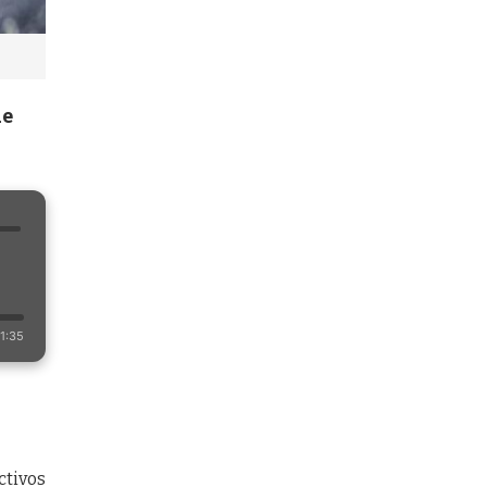
ue
1:35
ctivos