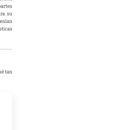
partes
ara su
tenían
sticas
ué tan