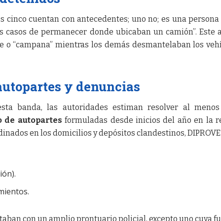
s cinco cuentan con antecedentes; uno no; es una persona
s casos de permanecer donde ubicaban un camión”. Este 
e o “campana” mientras los demás desmantelaban los veh
autopartes y denuncias
esta banda, las autoridades estiman resolver al menos
o de autopartes
formuladas desde inicios del año en la r
inados en los domicilios y depósitos clandestinos, DIPROVE
ión).
mientos.
ntaban con un amplio prontuario policial, excepto uno cuya f