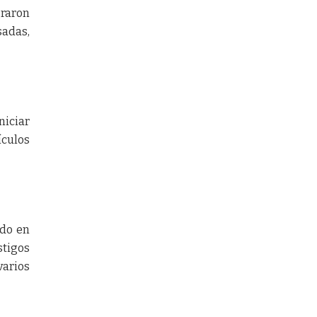
graron
adas,
niciar
culos
ado en
tigos
varios