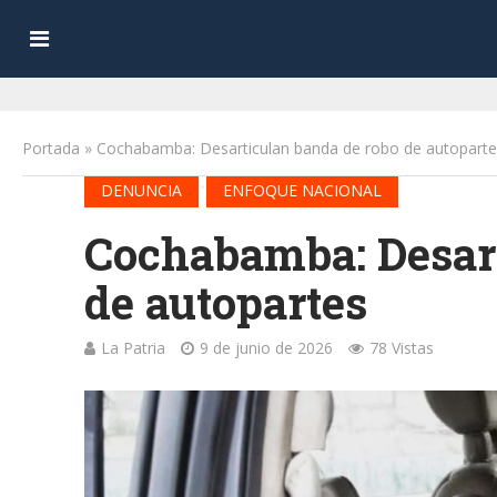
Portada
»
Cochabamba: Desarticulan banda de robo de autoparte
•
DENUNCIA
ENFOQUE NACIONAL
Cochabamba: Desart
de autopartes
La Patria
9 de junio de 2026
78 Vistas