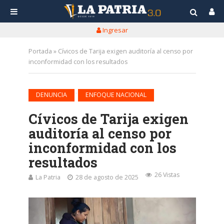
Ingresar
Portada
»
Cívicos de Tarija exigen auditoría al censo por
inconformidad con los resultados
•
DENUNCIA
ENFOQUE NACIONAL
Cívicos de Tarija exigen
auditoría al censo por
inconformidad con los
resultados
26 Vistas
La Patria
28 de agosto de 2025