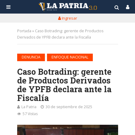
Ingresar
Portada
»
Caso Botrading: gerente de Productos
Derivados de YPFB declara ante la Fiscalía
•
DENUNCIA
ENFOQUE NACIONAL
Caso Botrading: gerente
de Productos Derivados
de YPFB declara ante la
Fiscalía
La Patria
30 de septiembre de 2025
57 Vistas