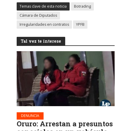
Temas clave de esta noticia
Botrading
Cámara de Diputados
Irregularidades en contratos
YPFB
Tal vez te interese
DENUNCIA
Oruro: Arrestan a presuntos