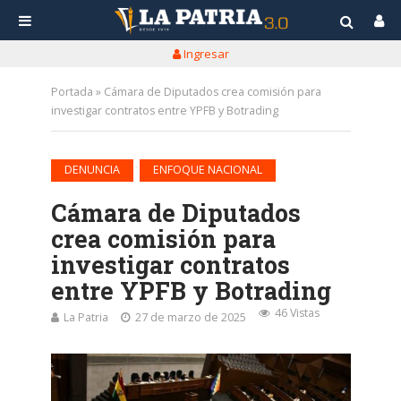
Ingresar
Portada
»
Cámara de Diputados crea comisión para
investigar contratos entre YPFB y Botrading
•
DENUNCIA
ENFOQUE NACIONAL
Cámara de Diputados
crea comisión para
investigar contratos
entre YPFB y Botrading
46 Vistas
La Patria
27 de marzo de 2025