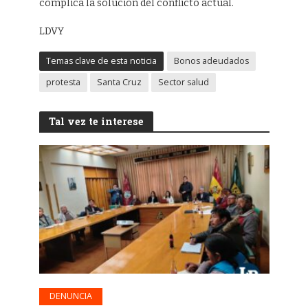
complica la solución del conflicto actual.
LDVY
Temas clave de esta noticia
Bonos adeudados
protesta
Santa Cruz
Sector salud
Tal vez te interese
DENUNCIA