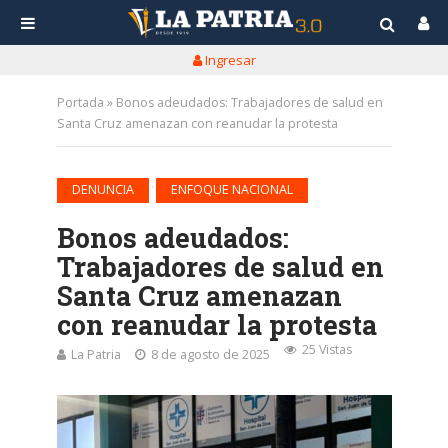
Ingresar
Portada
»
Bonos adeudados: Trabajadores de salud en
Santa Cruz amenazan con reanudar la protesta
•
DENUNCIA
ENFOQUE NACIONAL
Bonos adeudados:
Trabajadores de salud en
Santa Cruz amenazan
con reanudar la protesta
25 Vistas
La Patria
8 de agosto de 2025