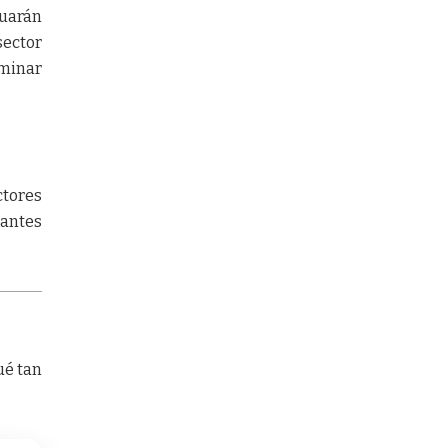
uarán
sector
minar
tores
tantes
ué tan