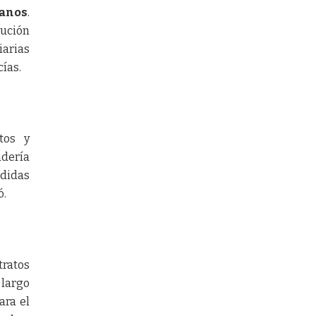
ianos
.
lución
iarias
cías.
tos y
adería
rdidas
ó.
tratos
 largo
ara el