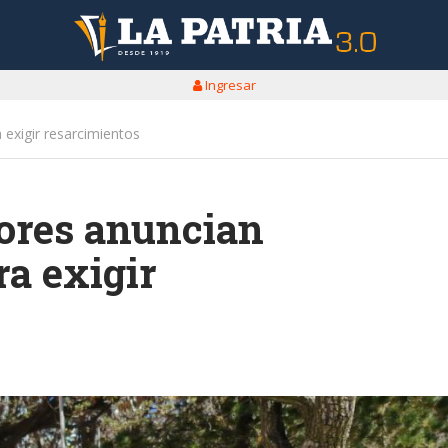
Ingresar
exigir resarcimientos
ores anuncian
ra exigir