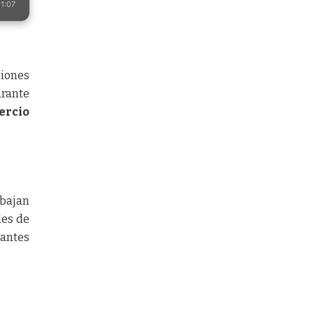
1:07
ciones
urante
ercio
abajan
les de
iantes