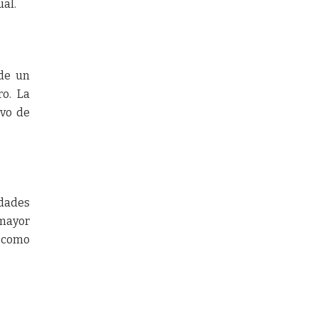
ual.
 de un
ro. La
ivo de
dades
 mayor
o como