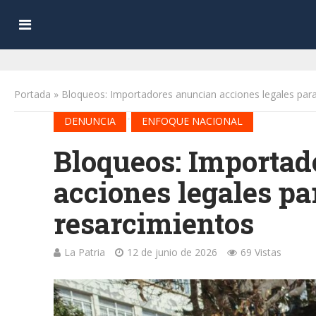
Portada
»
Bloqueos: Importadores anuncian acciones legales para 
•
DENUNCIA
ENFOQUE NACIONAL
Bloqueos: Importad
acciones legales pa
resarcimientos
La Patria
12 de junio de 2026
69 Vistas