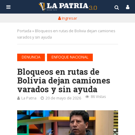
Ingresar
Portada
»
Bloqueos en rutas de Bolivia dejan camiones
varados y sin ayuda
•
DENUNCIA
ENFOQUE NACIONAL
Bloqueos en rutas de
Bolivia dejan camiones
varados y sin ayuda
86 Vistas
La Patria
20 de mayo de 2026