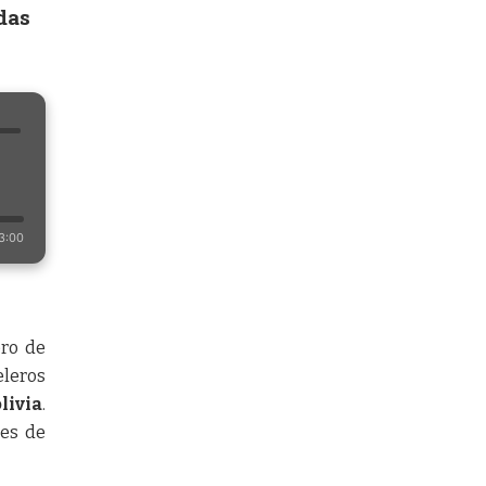
idas
3:00
ero de
eleros
livia
.
nes de