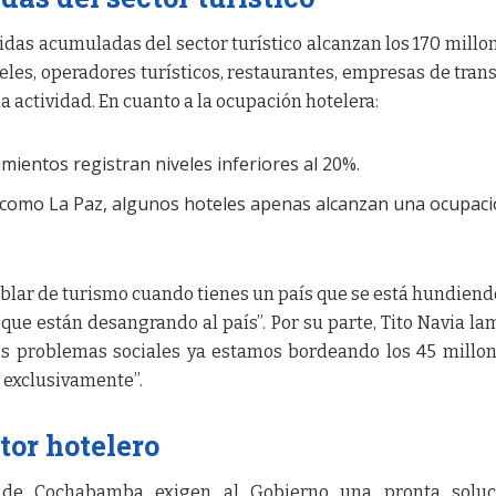
idas acumuladas del sector turístico alcanzan los 170 millo
oteles, operadores turísticos, restaurantes, empresas de tran
la actividad. En cuanto a la ocupación hotelera:
imientos registran niveles inferiores al 20%.
 como La Paz, algunos hoteles apenas alcanzan una ocupac
hablar de turismo cuando tienes un país que se está hundiend
ue están desangrando al país”. Por su parte, Tito Navia la
os problemas sociales ya estamos bordeando los 45 millo
o exclusivamente”.
or hotelero
 de Cochabamba exigen al Gobierno una pronta soluc