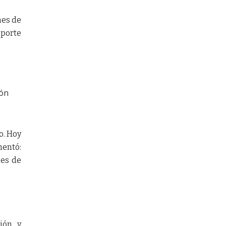
nes de
sporte
ión
o. Hoy
mentó:
nes de
ión y