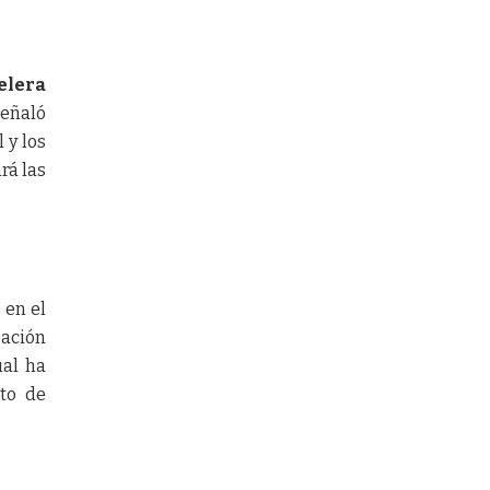
telera
señaló
 y los
rá las
 en el
pación
ual ha
nto de