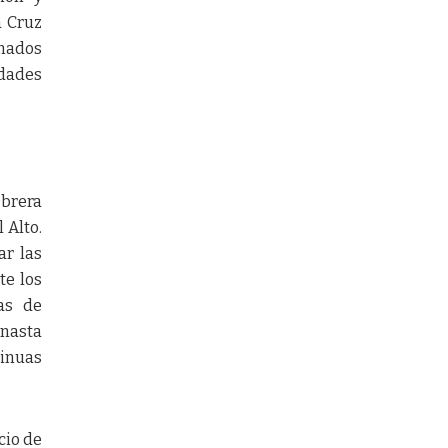
a Cruz
inados
idades
Obrera
 Alto.
ar las
te los
das de
anasta
tinuas
cio de