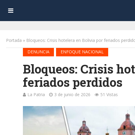
Portada
»
Bloqueos: Crisis hotelera en Bolivia por feriados perdid
•
DENUNCIA
ENFOQUE NACIONAL
Bloqueos: Crisis hot
feriados perdidos
La Patria
3 de junio de 2026
51 Vistas