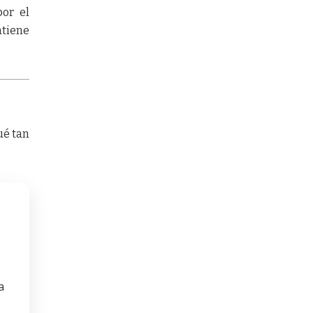
por el
ntiene
ué tan
a