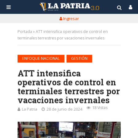
Ingresar
Portada
»
ATT intensifica operativos de control en
terminales terrestres por vacaciones invernales
•
ENFOQUE NACIONAL
GESTIÓN
ATT intensifica
operativos de control en
terminales terrestres por
vacaciones invernales
18 Vistas
La Patria
28 de junio de 2024