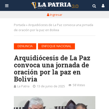
Ingresar
Portada
»
Arquidiócesis de La Paz convoca una jornada
de oración por la paz en Bolivia
•
DENUNCIA
ENFOQUE NACIONAL
Arquidiócesis de La Paz
convoca una jornada de
oración por la paz en
Bolivia
58 Vistas
La Patria
13 de junio de 2025