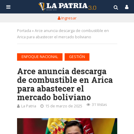
Ingresar
Portada
»
Arce anuncia descarga de combustible en
Arica para abastecer el mercado boliviano
•
ENFOQUE NACIONAL
GESTIÓN
Arce anuncia descarga
de combustible en Arica
para abastecer el
mercado boliviano
31 Vistas
La Patria
15 de marzo de 2025