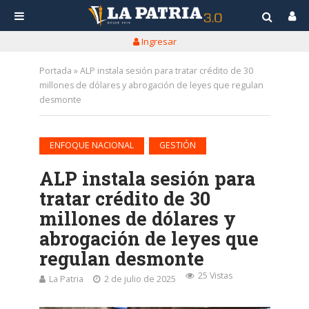
Ingresar
Portada
»
ALP instala sesión para tratar crédito de 30
millones de dólares y abrogación de leyes que regulan
desmonte
•
ENFOQUE NACIONAL
GESTIÓN
ALP instala sesión para
tratar crédito de 30
millones de dólares y
abrogación de leyes que
regulan desmonte
25 Vistas
La Patria
2 de julio de 2025