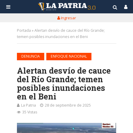
Ingresar
Portada
»
Alertan desvío de cauce del Río Grande;
temen posibles inundaciones en el Beni
•
DENUNCIA
ENFOQUE NACIONAL
Alertan desvío de cauce
del Río Grande; temen
posibles inundaciones
en el Beni
La Patria
28 de septiembre de 2025
35 Vistas