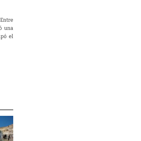
 Entre
tó una
upó el