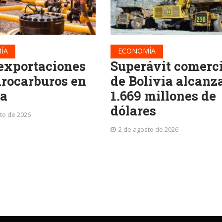
ÍA
ECONOMÍA
exportaciones
Superávit comerc
drocarburos en
de Bolivia alcanz
ia
1.669 millones de
dólares
to de 2026
2 de agosto de 2026