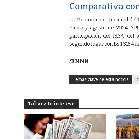
Comparativa con 
La Memoria Institucional del 
enero y agosto de 2024, YPF
participación del 13,3% del 
segundo lugar con Bs 1.318,4 mi
/KMMN
Temas clave de esta noticia
c
Tal vez te interese