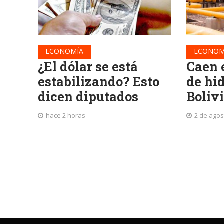
ECONOMÍA
ECONOM
¿El dólar se está
Caen 
estabilizando? Esto
de hi
dicen diputados
Boliv
hace 2 horas
2 de agos