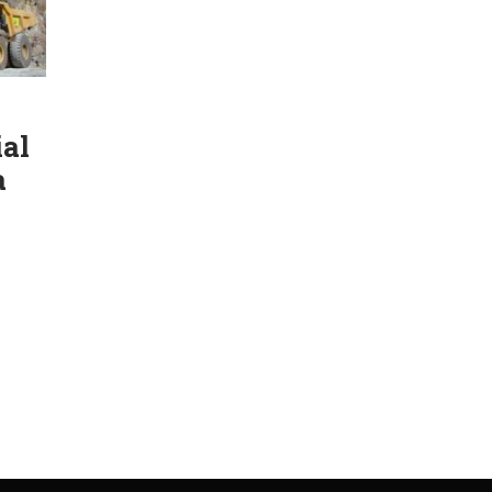
ial
a