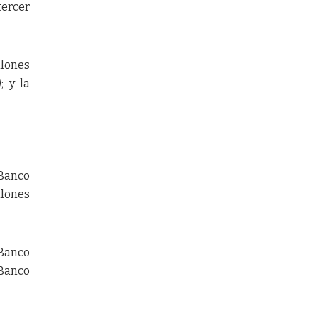
tercer
llones
; y la
 Banco
llones
 Banco
 Banco