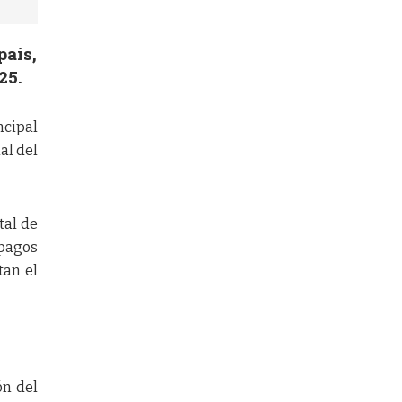
país,
25.
ncipal
al del
tal de
 pagos
tan el
ón del