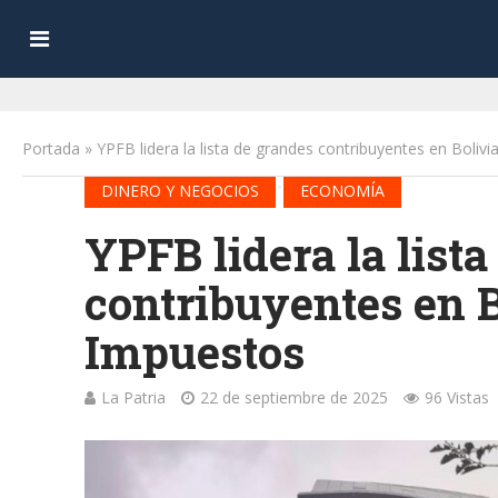
Portada
»
YPFB lidera la lista de grandes contribuyentes en Boliv
•
DINERO Y NEGOCIOS
ECONOMÍA
YPFB lidera la list
contribuyentes en B
Impuestos
La Patria
22 de septiembre de 2025
96 Vistas